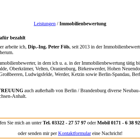
Leistungen
/
Immobilienbewertung
afür bezahlt
r arbeite ich,
Dip.-Ing. Peter Föls
, seit 2013 in der Immobilienbewer
 herum.
obilienbewerter, in dem ich u. a. in der Immobilienbewertung tätig bi
alde, Oberkrämer, Velten, Oranienburg, Birkenwerder, Hohen Neuendor
Großbeeren, Ludwigsfelde, Werder, Ketzin sowie Berlin-Spandau, Berl
BETREUUNG
auch außerhalb von Berlin / Brandenburg diverse Neubau-
hsen-Anhalt.
fen Sie mich an unter
Tel. 03322 - 27 57 97
oder
Mobil 0171 - 6 38 92
oder senden mir per
Kontaktformular
eine Nachricht!